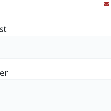
st
ter